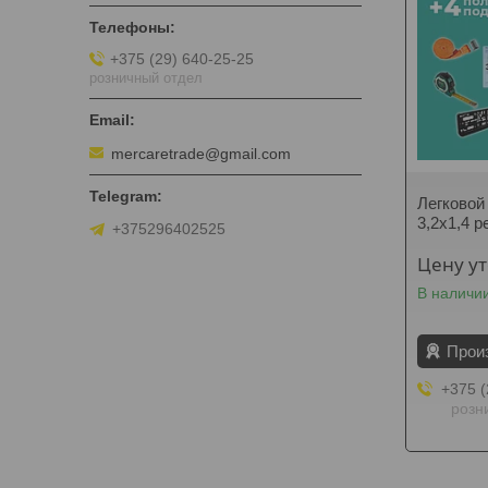
+375 (29) 640-25-25
розничный отдел
mercaretrade@gmail.com
Легковой
3,2х1,4 
+375296402525
Цену у
В наличи
Прои
+375 (
розн