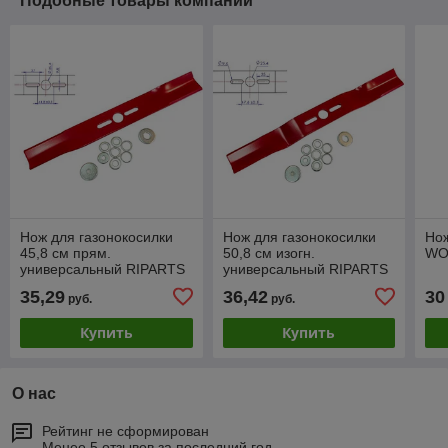
Подобные товары компании
Нож для газонокосилки
Нож для газонокосилки
Нож
45,8 см прям.
50,8 см изогн.
WO
универсальный RIPARTS
универсальный RIPARTS
35,29
36,42
30
руб.
руб.
Купить
Купить
О нас
Рейтинг не сформирован
Менее 5 отзывов за последний год