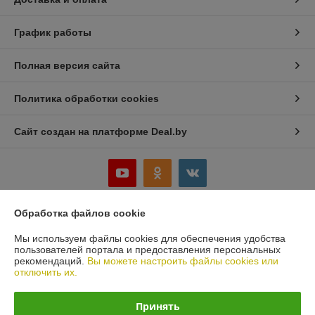
График работы
Полная версия сайта
Политика обработки cookies
Сайт создан на платформе Deal.by
Обработка файлов cookie
Информация для покупателя
Мы используем файлы cookies для обеспечения удобства
Юридическое лицо:
ООО «Белбеаринг»
пользователей портала и предоставления персональных
220047, Республика Беларусь, Минская обл., Минский р-н, д. Большое
рекомендаций.
Вы можете настроить файлы cookies или
Стиклево, ул. Восточная, д.4, к.5
отключить их.
Регистрационный номер ЕГР: 691435521
Принять
УНП: 691435521