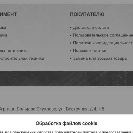
ИМЕНТ
ПОКУПАТЕЛЮ
ика
Доставка и оплата
ника
Пользовательское соглашени
ы
Политика конфиденциальност
льная техника
Полезные статьи
строительная техника
Замена или возврат товара
р-н, д. Большое Стиклево, ул. Восточная, д.4, к.5
х услуг: 13.02.2023
Обработка файлов cookie
51811, Республика Беларусь
s для обеспечения удобства пользователей портала и предоставления