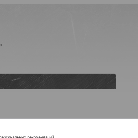
е
и
 персональных рекомендаций.