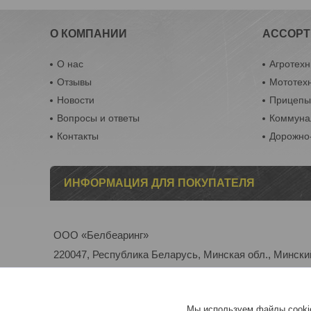
О КОМПАНИИ
АССОРТ
О нас
Агротехн
Отзывы
Мототех
Новости
Прицеп
Вопросы и ответы
Коммуна
Контакты
Дорожно-
ИНФОРМАЦИЯ ДЛЯ ПОКУПАТЕЛЯ
ООО «Белбеаринг»
220047, Республика Беларусь, Минская обл., Минский 
Дата регистрации в Торговом реестре/Реестре бытовы
Номер в Торговом реестре/Реестре бытовых услуг: 5
Мы используем файлы cookie