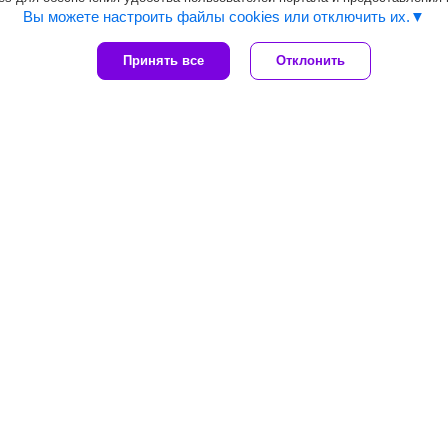
Вы можете настроить файлы cookies или отключить их.
Принять все
Отклонить
Время работы
09:00-19:00
09:00-19:00
09:00-19:00
09:00-19:00
09:00-19:00
09:00-17:00
09:00-17:00
ернет-магазина vamaxtrade.by.
разрешения запрещена.
каза через интернет-магазин vamaxtrade.by.
Производитель оставляет за собой право без уведомления дилер