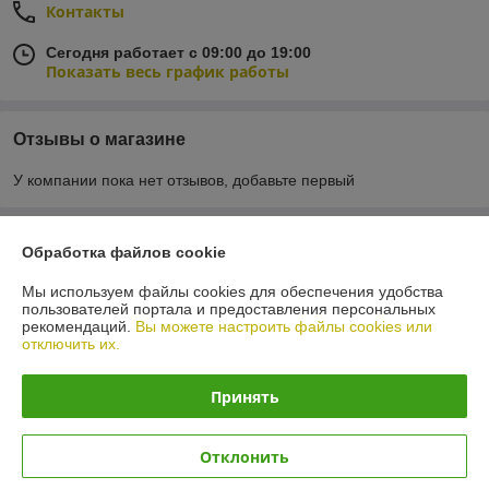
Контакты
Сегодня работает с 09:00 до 19:00
Показать весь график работы
Отзывы о магазине
У компании пока нет отзывов, добавьте первый
О нас
Обработка файлов cookie
Мы используем файлы cookies для обеспечения удобства
Контакты
пользователей портала и предоставления персональных
рекомендаций.
Вы можете настроить файлы cookies или
отключить их.
Доставка и оплата
Принять
График работы
Полная версия сайта
Отклонить