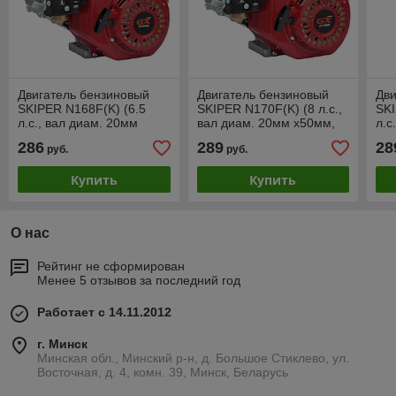
Двигатель бензиновый
Двигатель бензиновый
Дви
SKIPER N168F(K) (6.5
SKIPER N170F(K) (8 л.с.,
SKI
л.с., вал диам. 20мм
вал диам. 20мм х50мм,
л.с
х50мм, шпонка 5мм)
шпонка 5мм)
25
286
289
28
руб.
руб.
Купить
Купить
О нас
Рейтинг не сформирован
Менее 5 отзывов за последний год
Работает с 14.11.2012
г. Минск
Минская обл., Минский р-н, д. Большое Стиклево, ул.
Восточная, д. 4, комн. 39, Минск, Беларусь