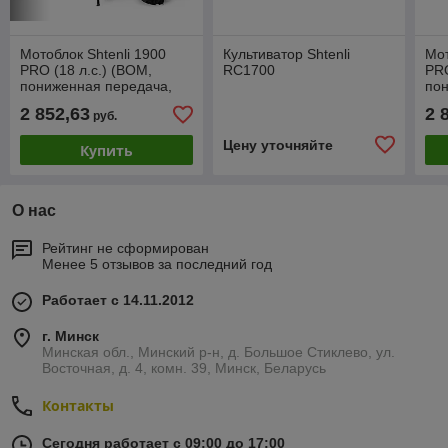
Мотоблок Shtenli 1900
Культиватор Shtenli
Мот
PRO (18 л.с.) (ВОМ,
RC1700
PRO
пониженная передача,
по
колеса 7x12)
кап
2 852,63
2 
руб.
Цену уточняйте
Купить
О нас
Рейтинг не сформирован
Менее 5 отзывов за последний год
Работает с 14.11.2012
г. Минск
Минская обл., Минский р-н, д. Большое Стиклево, ул.
Восточная, д. 4, комн. 39, Минск, Беларусь
Контакты
Сегодня работает с 09:00 до 17:00