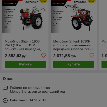
Мотоблок Shtenli 1900
Мотоблок Shtenli 1030P
Мот
PRO (18 л.с.) (ВОМ,
(8.5 л.с.) c пониженной
(8.
пониженная передача,
передачей (колёса 7х12)
колеса 7x12)
2 852,63
2 071,58
1 
руб.
руб.
Купить
Купить
О нас
Рейтинг не сформирован
Менее 5 отзывов за последний год
Работает с 14.11.2012