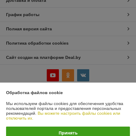
Доставка и оплата
График работы
Полная версия сайта
Политика обработки cookies
Сайт создан на платформе Deal.by
Обработка файлов cookie
Информация для покупателя
Мы используем файлы cookies для обеспечения удобства
Юридическое лицо:
ООО «Белбеаринг»
пользователей портала и предоставления персональных
220047, Республика Беларусь, Минская обл., Минский р-н, д. Большое
рекомендаций.
Вы можете настроить файлы cookies или
Стиклево, ул. Восточная, д.4, к.5
отключить их.
Регистрационный номер ЕГР: 691435521
Принять
УНП: 691435521