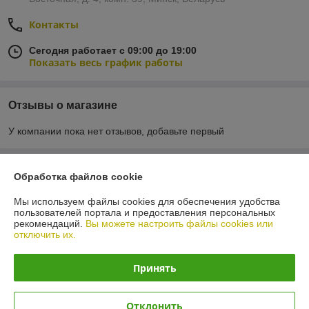
Контакты
Сегодня работает с 09:00 до 19:00
Показать весь график работы
Отзывы о магазине
У компании пока нет отзывов, добавьте первый
О нас
Обработка файлов cookie
Мы используем файлы cookies для обеспечения удобства
Контакты
пользователей портала и предоставления персональных
рекомендаций.
Вы можете настроить файлы cookies или
отключить их.
Доставка и оплата
Принять
График работы
Полная версия сайта
Отклонить