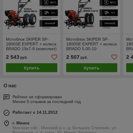
Мотоблок SKIPER SP-
Мотоблок SKIPER SP-
Мот
1800SE EXPERT + колеса
1800SE EXPERT + колеса
18
BRADO 19х7-8 (комплект)
BRADO 5.00-10
BR
(комплект)
(ко
2 543
2 507
2 
руб.
руб.
Купить
Купить
О нас
Рейтинг не сформирован
Менее 5 отзывов за последний год
Работает с 14.11.2012
г. Минск
Минская обл., Минский р-н, д. Большое Стиклево, ул.
Восточная, д. 4, комн. 39, Минск, Беларусь