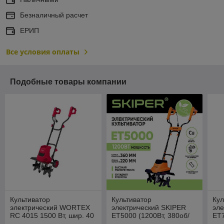
Безналичный расчет
ЕРИП
Все условия оплаты
Подобные товары компании
Культиватор
Культиватор
Кул
электрический WORTEX
электрический SKIPER
эле
RC 4015 1500 Вт, шир. 40
ET5000 (1200Вт, 380об/
ET7
см, глуб. до 22 см
мин, шир. 36см, глуб.
мин