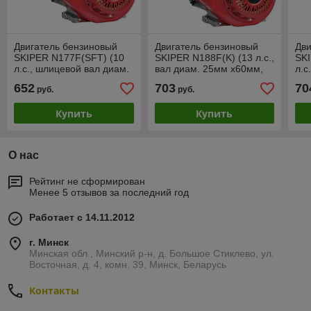
Двигатель бензиновый
Двигатель бензиновый
Дви
SKIPER N177F(SFT) (10
SKIPER N188F(K) (13 л.с.,
SKI
л.с., шлицевой вал диам.
вал диам. 25мм х60мм,
л.с
25мм х35мм)
шпонка 7мм)
25
652
703
70
руб.
руб.
Купить
Купить
О нас
Рейтинг не сформирован
Менее 5 отзывов за последний год
Работает с 14.11.2012
г. Минск
Минская обл., Минский р-н, д. Большое Стиклево, ул.
Восточная, д. 4, комн. 39, Минск, Беларусь
Контакты