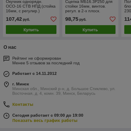
Окучник однорядн.
Сцепка МБ16.3Р250 для
Пол
ОСО-16 СТВ НПД (стойка
стойки 16мм, винтов.
бло
16мм, с регулир.)
регул. в 2-х плоск.
230
00.02.40.00.00-01 (ЗАО
44.06.34.00.00-01 (ЗАО
32м
107,42
98,75
11
руб.
руб.
"ВРМЗ")
"ВРМЗ")
(ЗА
Купить
Купить
О нас
Рейтинг не сформирован
Менее 5 отзывов за последний год
Работает с 14.11.2012
г. Минск
Минская обл., Минский р-н, д. Большое Стиклево, ул.
Восточная, д. 4, комн. 39, Минск, Беларусь
Контакты
Сегодня работает с 09:00 до 19:00
Показать весь график работы