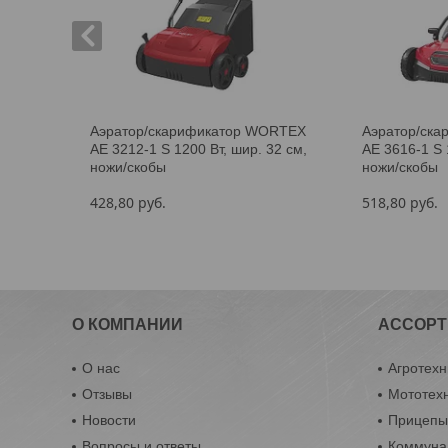
Аэратор/скарификатор WORTEX
Аэратор/ск
AE 3212-1 S 1200 Вт, шир. 32 см,
AE 3616-1 S 
ножи/скобы
ножи/скобы
428,80
руб.
518,80
руб.
О КОМПАНИИ
АССОРТ
О нас
Агротехн
Отзывы
Мототех
Новости
Прицеп
Вопросы и ответы
Коммуна