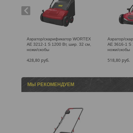
Аэратор/скарификатор WORTEX
Аэратор/ск
AE 3212-1 S 1200 Вт, шир. 32 см,
AE 3616-1 S 
ножи/скобы
ножи/скобы
428,80
руб.
518,80
руб.
МЫ РЕКОМЕНДУЕМ