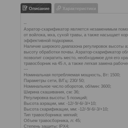
Описание
Характеристики
--
Аэратор-скарификатор является незаменимым помощ
от войлока, мха, сухой травы, а также насыщает к
эффективной подкормки.
Наличие широкого диапазона регулировок высоты а
высоту обработки почвы. Аэратор-скарификатор об
позволит сократить место, необходимое для его хр
травосборник на 45 л, а также легкая замена рабоче
---
Номинальная потребляемая мощность, Вт: 1500;
Параметры сети, В/Гц: 230/ 50;
Номинальное число оборотов, об/мин: 3600;
Ширина скашивания, см: 36;
Регулировка высоты: 5 позиций;
Высота аэрации, мм: -12/-9/-6/-3/+10;
Высота скарификации, мм: -12/-9/-6/-3/+10;
Тип травосборника: мягкий;
Объем травосборника, л: 45;
Степень защиты: IPX4;