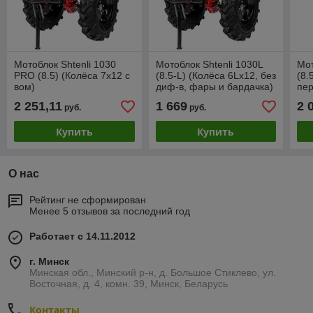
Мотоблок Shtenli 1030
Мотоблок Shtenli 1030L
Мот
PRO (8.5) (Колёса 7х12 с
(8.5-L) (Колёса 6Lх12, без
(8.
вом)
диф-в, фары и бардачка)
пер
2 251,11
1 669
2 
руб.
руб.
Купить
Купить
О нас
Рейтинг не сформирован
Менее 5 отзывов за последний год
Работает с 14.11.2012
г. Минск
Минская обл., Минский р-н, д. Большое Стиклево, ул.
Восточная, д. 4, комн. 39, Минск, Беларусь
Контакты