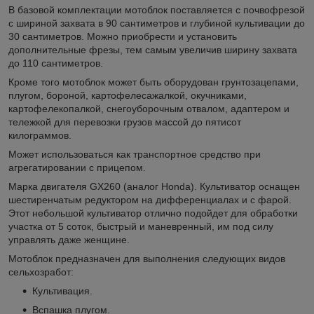
В базовой комплектации мотоблок поставляется с почвофрезой
с шириной захвата в 90 сантиметров и глубиной культивации до
30 сантиметров. Можно приобрести и установить
дополнительные фрезы, тем самым увеличив ширину захвата
до 110 сантиметров.
Кроме того мотоблок может быть оборудован грунтозацепами,
плугом, бороной, картофелесажалкой, окучниками,
картофелекопалкой, снегоуборочным отвалом, адаптером и
тележкой для перевозки грузов массой до пятисот
килограммов.
Может использоваться как транспортное средство при
агрегатировании с прицепом.
Марка двигателя GX260 (аналог Honda). Культиватор оснащен
шестиренчатым редуктором на дифференциалах и с фарой.
Этот небольшой культиватор отлично подойдет для обработки
участка от 5 соток, быстрый и маневренный, им под силу
управлять даже женщине.
Мотоблок предназначен для выполнения следующих видов
сельхозработ:
Культивация.
Вспашка плугом.