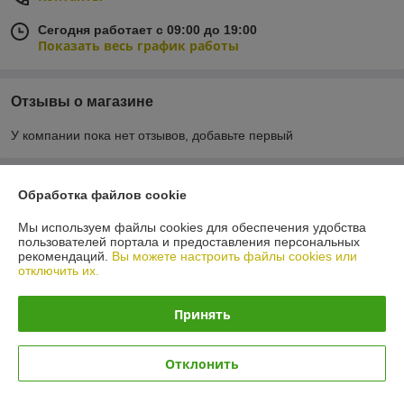
Сегодня работает с 09:00 до 19:00
Показать весь график работы
Отзывы о магазине
У компании пока нет отзывов, добавьте первый
О нас
Обработка файлов cookie
Мы используем файлы cookies для обеспечения удобства
Контакты
пользователей портала и предоставления персональных
рекомендаций.
Вы можете настроить файлы cookies или
отключить их.
Доставка и оплата
Принять
График работы
Полная версия сайта
Отклонить
Политика обработки cookies