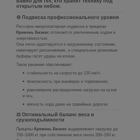
важно для тех, кто хранит технику под
открытым небом.
⚙ Подвеска профессионального уровня
Рессорно-амортизаторная подвеска в прицепах
Кремень Бизнес
отличается увеличенным ходом и
энергоёмкостью.
Она легко адаптируется к загруженному состоянию,
нивелирует раскачивание, а специальные резиновые
буферы гасят удары на кочках.
Такое решение обеспечивает:
стабильность на скорости до 120 км/ч;
безопасность при манёврах и торможении;
равномерное распределение нагрузки на кузов
и ось;
мягкость хода даже на гравийных дорогах.
⚖ Оптимальный баланс веса и
грузоподъёмности
Прицепы
Кремень Бизнес
выдерживают нагрузку до
750–1000 кг при собственном весе около 200–250 кг.