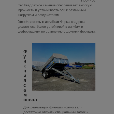
Прочнос
ть:
Квадратное сечение обеспечивает высокую
прочность и устойчивость оси к различным
нагрузкам и воздействиям.
Устойчивость к изгибам:
Форма квадрата
делает ось более устойчивой к изгибам и
деформациям по сравнению с другими формами.
Ф
у
н
к
ц
и
я
с
а
м
освал
Для реализации функции «самосвал»
достаточно открыть специальный замок и