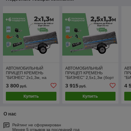
АВТОМОБИЛЬНЫЙ
АВТОМОБИЛЬНЫЙ
АВ
ПРИЦЕП КРЕМЕНЬ
ПРИЦЕП КРЕМЕНЬ
ПР
"БИЗНЕС" 2x1,3м, на
"БИЗНЕС" 2,5x1,3м (борт
"БИ
рессоре ВОЛГА (борт
315мм)
31
3 800
3 915
4 
руб.
руб.
315мм)
Купить
Купить
О нас
Рейтинг не сформирован
Менее 5 отзывов за последний год