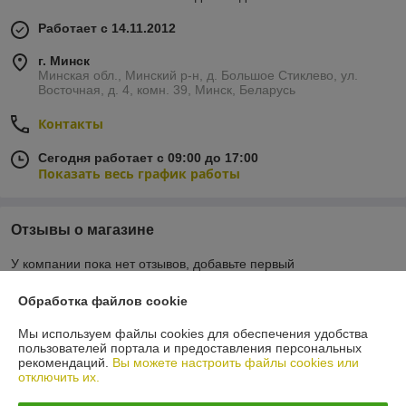
Работает с 14.11.2012
г. Минск
Минская обл., Минский р-н, д. Большое Стиклево, ул.
Восточная, д. 4, комн. 39, Минск, Беларусь
Контакты
Сегодня работает с 09:00 до 17:00
Показать весь график работы
Отзывы о магазине
У компании пока нет отзывов, добавьте первый
Обработка файлов cookie
О нас
Мы используем файлы cookies для обеспечения удобства
пользователей портала и предоставления персональных
Контакты
рекомендаций.
Вы можете настроить файлы cookies или
отключить их.
Доставка и оплата