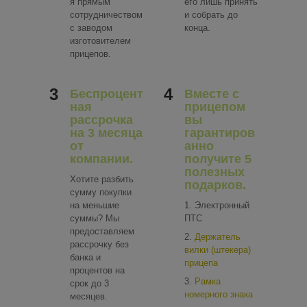
я прямым
его лишь принять
сотрудничеством
и собрать до
с заводом
конца.
изготовителем
прицепов.
3
4
Беспроцент
Вместе с
ная
прицепом
рассрочка
вы
на 3 месяца
гарантиров
от
анно
компании.
получите 5
полезных
Хотите разбить
подарков.
сумму покупки
на меньшие
1. Электронный
суммы? Мы
ПТС
предоставляем
2.
Держатель
рассрочку без
вилки (штекера)
банка и
прицепа
процентов на
3.
Рамка
срок до 3
номерного знака
месяцев.