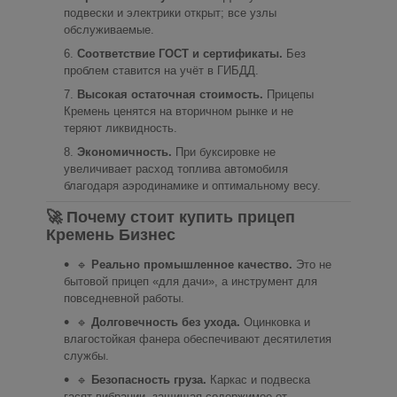
подвески и электрики открыт; все узлы
обслуживаемые.
Соответствие ГОСТ и сертификаты.
Без
проблем ставится на учёт в ГИБДД.
Высокая остаточная стоимость.
Прицепы
Кремень ценятся на вторичном рынке и не
теряют ликвидность.
Экономичность.
При буксировке не
увеличивает расход топлива автомобиля
благодаря аэродинамике и оптимальному весу.
🚀 Почему стоит купить прицеп
Кремень Бизнес
🔹
Реально промышленное качество.
Это не
бытовой прицеп «для дачи», а инструмент для
повседневной работы.
🔹
Долговечность без ухода.
Оцинковка и
влагостойкая фанера обеспечивают десятилетия
службы.
🔹
Безопасность груза.
Каркас и подвеска
гасят вибрации, защищая содержимое от