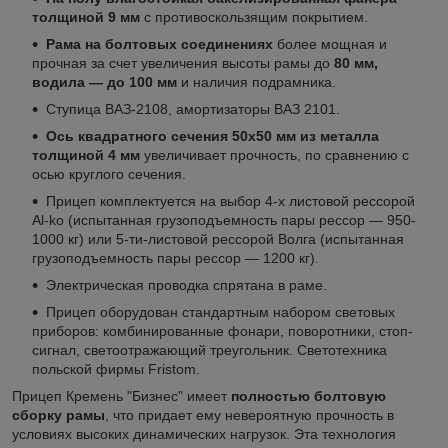
толщиной 9 мм
с противоскользящим покрытием.
Рама на болтовых соединениях
более мощная и
прочная за счет увеличения высоты рамы до
80 мм,
водила — до 100 мм
и наличия подрамника.
Ступица ВАЗ-2108, амортизаторы ВАЗ 2101.
Ось квадратного сечения 50х50 мм из металла
толщиной 4 мм
увеличивает прочность, по сравнению с
осью круглого сечения.
Прицеп комплектуется на выбор 4-х листовой рессорой
Al-ko (испытанная грузоподъемность пары рессор — 950-
1000 кг) или 5-ти-листовой рессорой Волга (испытанная
грузоподъемность пары рессор — 1200 кг).
Электрическая проводка спрятана в раме.
Прицеп оборудован стандартным набором световых
приборов: комбинированные фонари, поворотники, стоп-
сигнал, светоотражающий треугольник. Светотехника
польской фирмы Fristom.
Прицеп Кремень "Бизнес" имеет
полностью болтовую
сборку рамы
, что придает ему невероятную прочность в
условиях высоких динамических нагрузок. Эта технология