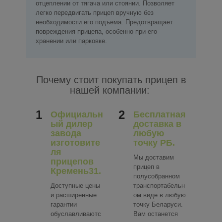
отцеплении от тягача или стоянии. Позволяет
легко передвигать прицеп вручную без
необходимости его подъема. Предотвращает
повреждения прицепа, особенно при его
хранении или парковке.
Почему стоит покупать прицеп в
нашей компании:
1
2
Официальн
Бесплатная
ый дилер
доставка в
завода
любую
изготовите
точку РБ.
ля
Мы доставим
прицепов
прицеп в
Кремень31.
полусобранном
Доступные цены
транспортабельн
и расширенные
ом виде в любую
гарантии
точку Беларуси.
обуславливаютс
Вам останется