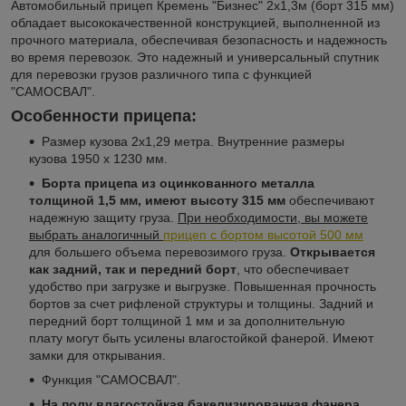
Автомобильный прицеп Кремень "Бизнес" 2x1,3м (борт 315 мм)
обладает высококачественной конструкцией, выполненной из
прочного материала, обеспечивая безопасность и надежность
во время перевозок. Это надежный и универсальный спутник
для перевозки грузов различного типа с функцией
"САМОСВАЛ".
Особенности прицепа:
Размер кузова 2х1,29 метра. Внутренние размеры
кузова 1950 х 1230 мм.
Борта прицепа
из оцинкованного металла
толщиной 1,5 мм, имеют высоту 315 мм
обеспечивают
надежную защиту груза.
При необходимости, вы можете
выбрать аналогичный
прицеп с бортом высотой 500 мм
для большего объема перевозимого груза.
Открывается
как задний, так и передний борт
, что обеспечивает
удобство при загрузке и выгрузке. Повышенная прочность
бортов за счет рифленой структуры и толщины. Задний и
передний борт толщиной 1 мм и за дополнительную
плату могут быть усилены влагостойкой фанерой. Имеют
замки для открывания.
Функция "САМОСВАЛ".
На полу влагостойкая бакелизированная
фанера