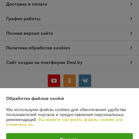
Доставка и оплата
График работы
Полная версия сайта
Политика обработки cookies
Сайт создан на платформе Deal.by
Обработка файлов cookie
Информация для покупателя
Мы используем файлы cookies для обеспечения удобства
Юридическое лицо:
ООО «Белбеаринг»
пользователей портала и предоставления персональных
220047, Республика Беларусь, Минская обл., Минский р-н, д. Большое
рекомендаций.
Вы можете настроить файлы cookies или
Стиклево, ул. Восточная, д.4, к.5
отключить их.
Регистрационный номер ЕГР: 691435521