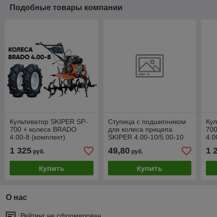
Подобные товары компании
Культиватор SKIPER SP-
Ступица с подшипником
Ку
700 + колеса BRADO
для колеса прицепа
70
4.00-8 (комплект)
SKIPER 4.00-10/5.00-10
4.0
(25 мм)
1 325
49,80
1 
руб.
руб.
Купить
Купить
О нас
Рейтинг не сформирован