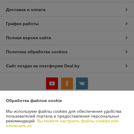
Доставка и оплата
График работы
Полная версия сайта
Политика обработки cookies
Сайт создан на платформе Deal.by
Обработка файлов cookie
Информация для покупателя
Мы используем файлы cookies для обеспечения удобства
Юридическое лицо:
ООО «Белбеаринг»
пользователей портала и предоставления персональных
220047, Республика Беларусь, Минская обл., Минский р-н, д. Большое
рекомендаций.
Вы можете настроить файлы cookies или
Стиклево, ул. Восточная, д.4, к.5
отключить их.
Регистрационный номер ЕГР: 691435521