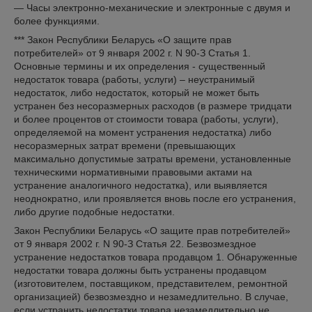
— Часы электронно-механические и электронные с двумя и
более функциями.
*** Закон Республики Беларусь «О защите прав
потребителей» от 9 января 2002 г. N 90-З Статья 1.
Основные термины и их определения - существенный
недостаток товара (работы, услуги) – неустранимый
недостаток, либо недостаток, который не может быть
устранен без несоразмерных расходов (в размере тридцати
и более процентов от стоимости товара (работы, услуги),
определяемой на момент устранения недостатка) либо
несоразмерных затрат времени (превышающих
максимально допустимые затраты времени, установленные
техническими нормативными правовыми актами на
устранение аналогичного недостатка), или выявляется
неоднократно, или проявляется вновь после его устранения,
либо другие подобные недостатки.
Закон Республики Беларусь «О защите прав потребителей»
от 9 января 2002 г. N 90-З Статья 22. Безвозмездное
устранение недостатков товара продавцом 1. Обнаруженные
недостатки товара должны быть устранены продавцом
(изготовителем, поставщиком, представителем, ремонтной
организацией) безвозмездно и незамедлительно. В случае,
если устранить недостатки товара незамедлительно не