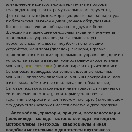
электрические контрольно-измерительные приборы,
телерадиотовары, электромузыкальные инструменты,
фотоаппараты и фотокамеры цифровые, киноаппаратура
любительская, телекоммуникационное оборудование
бытового назначения, обладающее двумя и более
функциями и имеющее сенсорный экран или элементы
программного управления, часы, компьютеры
персональные, планшеты, ноутбуки, печатающие
устройства, мониторы (дисплеи), сканеры, игровые
приставки с элементами программного управления, прочие
устройства ввода и вывода, копировально-множительные
машины,
газонокосилки
(триммеры) с электрическим или
бензиновым приводом, бензопилы, швейные машины,
машины и аппараты вязальные, машины раскройные, для
шитья меха, обметочные и стачивающе-обметочные,
бытовая газовая аппаратура и иные товары с питанием от
сети переменного тока), на которые установлены
гарантийные сроки и в техническом паспорте (заменяющем
его документе) которых имеется отметка о дате продажи.
—
Автомобили, тракторы, прицепы, мотовелотовары
(велосипеды, мопеды, мотовелосипеды, мотоциклы,
мотороллеры, снегоходы, квадроциклы и иная
подобная мототехника с двигателем внутреннего