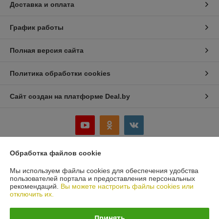
Доставка и оплата
График работы
Полная версия сайта
Политика обработки cookies
Сайт создан на платформе Deal.by
Обработка файлов cookie
Информация для покупателя
Мы используем файлы cookies для обеспечения удобства
Юридическое лицо:
ООО «Белбеаринг»
пользователей портала и предоставления персональных
220047, Республика Беларусь, Минская обл., Минский р-н, д. Большое
рекомендаций.
Вы можете настроить файлы cookies или
Стиклево, ул. Восточная, д.4, к.5
отключить их.
Регистрационный номер ЕГР: 691435521
Принять